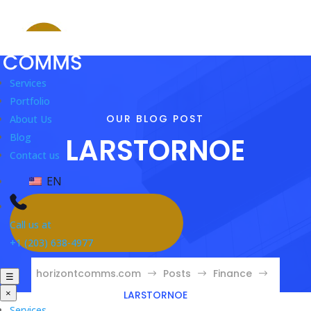
Services
Portfolio
OUR BLOG POST
About Us
Blog
LARSTORNOE
Contact us
EN
Call us at
+1 (203) 638-4977
horizontcomms.com
Posts
Finance
$
$
$
☰
×
LARSTORNOE
Services