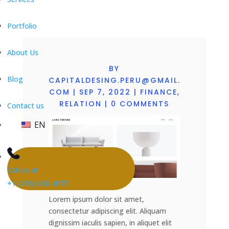
Portfolio
About Us
BY
Blog
CAPITALDESING.PERU@GMAIL.
COM
|
SEP 7, 2022
|
FINANCE
,
RELATION
|
0 COMMENTS
Contact us
EN
Call us at
+1 (203) 638-4977
Lorem ipsum dolor sit amet,
consectetur adipiscing elit. Aliquam
dignissim iaculis sapien, in aliquet elit